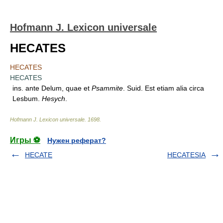
Hofmann J. Lexicon universale
HECATES
HECATES
HECATES
ins. ante Delum, quae et
Psammite
. Suid. Est etiam alia circa
Lesbum.
Hesych
.
Hofmann J. Lexicon universale
.
1698
.
Игры ⚽
Нужен реферат?
HECATE
HECATESIA