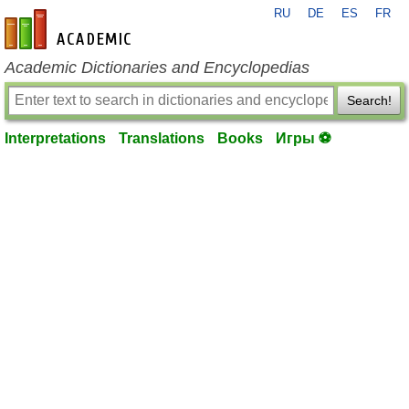
RU
DE
ES
FR
en-academic.com
Academic Dictionaries and Encyclopedias
Search!
Interpretations
Translations
Books
Игры ⚽