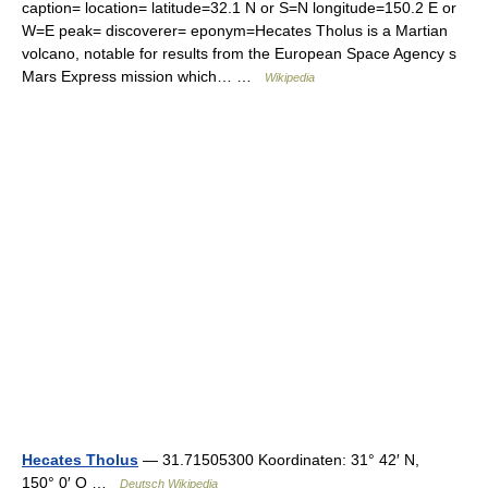
caption= location= latitude=32.1 N or S=N longitude=150.2 E or
W=E peak= discoverer= eponym=Hecates Tholus is a Martian
volcano, notable for results from the European Space Agency s
Mars Express mission which… …
Wikipedia
Hecates Tholus
— 31.71505300 Koordinaten: 31° 42′ N,
150° 0′ O …
Deutsch Wikipedia