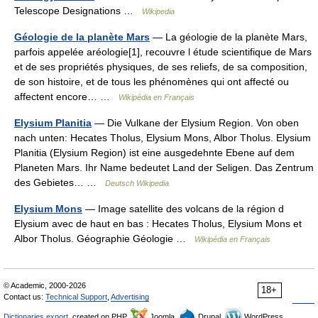
Telescope Designations …
Wikipedia
Géologie de la planète Mars
— La géologie de la planète Mars,
parfois appelée aréologie[1], recouvre l étude scientifique de Mars
et de ses propriétés physiques, de ses reliefs, de sa composition,
de son histoire, et de tous les phénomènes qui ont affecté ou
affectent encore… …
Wikipédia en Français
Elysium Planitia
— Die Vulkane der Elysium Region. Von oben
nach unten: Hecates Tholus, Elysium Mons, Albor Tholus. Elysium
Planitia (Elysium Region) ist eine ausgedehnte Ebene auf dem
Planeten Mars. Ihr Name bedeutet Land der Seligen. Das Zentrum
des Gebietes… …
Deutsch Wikipedia
Elysium Mons
— Image satellite des volcans de la région d
Elysium avec de haut en bas : Hecates Tholus, Elysium Mons et
Albor Tholus. Géographie Géologie …
Wikipédia en Français
© Academic, 2000-2026
18+
Contact us:
Technical Support
,
Advertising
Dictionaries export
, created on PHP,
Joomla,
Drupal,
WordPress,