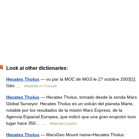
Look at other dictionaries:
Hecates Tholus
— vu par la MOC de MGS le 27 octobre 2003[1].
Géo …
Wikipédia en Français
Hecates Tholus
— Hecates Tholus, tomado desde la sonda Mars
Global Surveyor. Hecates Tholus es un volcán del planeta Marte,
notable por los resultados de la misión Mars Express, de la
Agencia Espacial Europea, que indicó que una gran erupción tuvo
lugar hace 350… …
Wikipedia Español
Hecates Tholus
— MarsGeo Mount name=Hecates Tholus